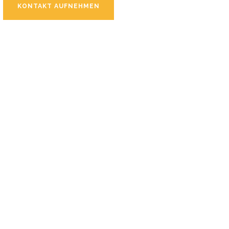
KONTAKT AUFNEHMEN
ZU UNSERER GALERIE