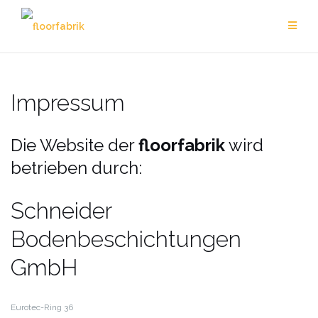
Zum
Inhalt
springen
Impressum
Die Website der
floorfabrik
wird
betrieben durch:
Schneider
Bodenbeschichtungen
GmbH
Eurotec-Ring 36