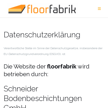
Zum
Inhalt
springen
Datenschutzerklärung
Verantwortliche Stelle im Sinne der Datenschutzgesetze, insbesondere der
EU-Datenschutzgrundverordnung (DSGVO), ist:
Die Website der
floorfabrik
wird
betrieben durch:
Schneider
Bodenbeschichtungen
GmbH