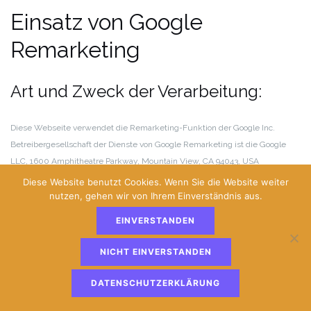
Einsatz von Google
Remarketing
Art und Zweck der Verarbeitung:
Diese Webseite verwendet die Remarketing-Funktion der Google Inc.
Betreibergesellschaft der Dienste von Google Remarketing ist die Google
LLC, 1600 Amphitheatre Parkway, Mountain View, CA 94043, USA
(nachfolgend „Google“).
Diese Website benutzt Cookies. Wenn Sie die Website weiter
nutzen, gehen wir von Ihrem Einverständnis aus.
Die Funktion dient dazu, Webseitenbesuchern innerhalb des Google-
EINVERSTANDEN
Werbenetzwerks interessenbezogene Werbeanzeigen zu präsentieren. Im
Browser des Webseitenbesuchers wird ein sog. „Cookie“ gespeichert, der es
NICHT EINVERSTANDEN
ermöglicht, den Besucher wiederzuerkennen, wenn dieser Webseiten
aufruft, die dem Werbenetzwerk von Google angehören. Auf diesen Seiten
DATENSCHUTZERKLÄRUNG
können dem Besucher Werbeanzeigen präsentiert werden, die sich auf