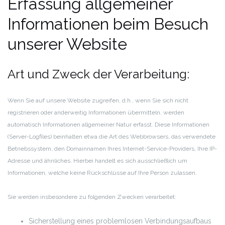
Erfassung allgemeiner
Informationen beim Besuch
unserer Website
Art und Zweck der Verarbeitung:
Wenn Sie auf unsere Website zugreifen, d.h., wenn Sie sich nicht
registrieren oder anderweitig Informationen übermitteln, werden
automatisch Informationen allgemeiner Natur erfasst. Diese Informationen
(Server-Logfiles) beinhalten etwa die Art des Webbrowsers, das verwendete
Betriebssystem, den Domainnamen Ihres Internet-Service-Providers, Ihre IP-
Adresse und ähnliches. Hierbei handelt es sich ausschließlich um
Informationen, welche keine Rückschlüsse auf Ihre Person zulassen.
Sie werden insbesondere zu folgenden Zwecken verarbeitet:
Sicherstellung eines problemlosen Verbindungsaufbaus